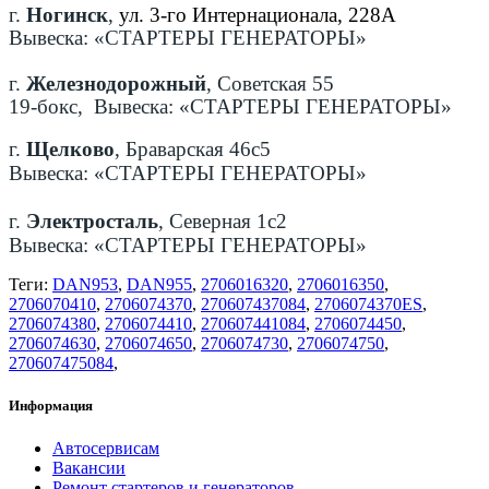
г.
Ногинск
,
ул. 3-го Интернационала, 228А
Вывеска: «СТАРТЕРЫ ГЕНЕРАТОРЫ»
г.
Железнодорожный
, Советская 55
19-бокс, Вывеска: «СТАРТЕРЫ ГЕНЕРАТОРЫ»
г.
Щелково
, Браварская 46с5
Вывеска: «СТАРТЕРЫ ГЕНЕРАТОРЫ»
г.
Электросталь
, Северная 1с2
Вывеска: «СТАРТЕРЫ ГЕНЕРАТОРЫ»
Теги:
DAN953
,
DAN955
,
2706016320
,
2706016350
,
2706070410
,
2706074370
,
270607437084
,
2706074370ES
,
2706074380
,
2706074410
,
270607441084
,
2706074450
,
2706074630
,
2706074650
,
2706074730
,
2706074750
,
270607475084
,
Информация
Автосервисам
Вакансии
Ремонт стартеров и генераторов