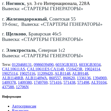
г.
Ногинск
,
ул. 3-го Интернационала, 228А
Вывеска: «СТАРТЕРЫ ГЕНЕРАТОРЫ»
г.
Железнодорожный
, Советская 55
19-бокс, Вывеска: «СТАРТЕРЫ ГЕНЕРАТОРЫ»
г.
Щелково
, Браварская 46с5
Вывеска: «СТАРТЕРЫ ГЕНЕРАТОРЫ»
г.
Электросталь
, Северная 1с2
Вывеска: «СТАРТЕРЫ ГЕНЕРАТОРЫ»
Теги:
0120468131
,
0986039490
,
6033GB3033
,
6033GB3034
,
CAL10611AS
,
CAL10611ES CA1148
,
1516423R
,
19024114
,
19025114
,
19025116
,
11209420
,
ALB1148
,
ALB9148
,
ALB1148RB
,
ALB1148WA
,
860557
,
860620
,
1336136
,
1394969
,
1409378
,
1409380
,
1749769
,
571416
,
571438
,
571498
,
ALT0104
,
437588
,
12706N
Информация
Автосервисам
Вакансии