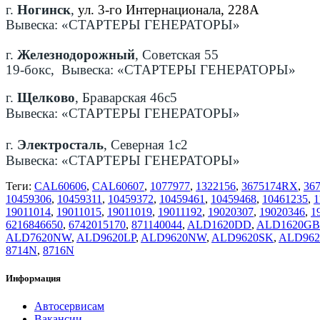
г.
Ногинск
,
ул. 3-го Интернационала, 228А
Вывеска: «СТАРТЕРЫ ГЕНЕРАТОРЫ»
г.
Железнодорожный
, Советская 55
19-бокс, Вывеска: «СТАРТЕРЫ ГЕНЕРАТОРЫ»
г.
Щелково
, Браварская 46с5
Вывеска: «СТАРТЕРЫ ГЕНЕРАТОРЫ»
г.
Электросталь
, Северная 1с2
Вывеска: «СТАРТЕРЫ ГЕНЕРАТОРЫ»
Теги:
CAL60606
,
CAL60607
,
1077977
,
1322156
,
3675174RX
,
36
10459306
,
10459311
,
10459372
,
10459461
,
10459468
,
10461235
,
1
19011014
,
19011015
,
19011019
,
19011192
,
19020307
,
19020346
,
1
6216846650
,
6742015170
,
871140044
,
ALD1620DD
,
ALD1620GB
ALD7620NW
,
ALD9620LP
,
ALD9620NW
,
ALD9620SK
,
ALD96
8714N
,
8716N
Информация
Автосервисам
Вакансии