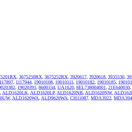
75201RX
,
3675250RX
,
3675252RX
,
3920617
,
3920618
,
3935530
,
39
117897
,
1117944
,
19010108
,
19010111
,
19010182
,
19010185
,
19010
9020382
,
19020391
,
8600334
,
UA1620
,
8EL738004001
,
21E640030
,
ALD1620LK
,
ALD1620LP
,
ALD1620NB
,
ALD1620NW
,
ALD16
20UW
,
ALD1620WA
,
ALD9620WA
,
CH11087
,
MDA3922
,
MDA394