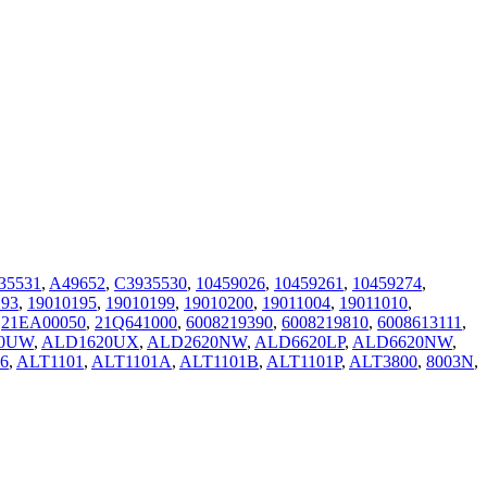
35531
,
A49652
,
C3935530
,
10459026
,
10459261
,
10459274
,
193
,
19010195
,
19010199
,
19010200
,
19011004
,
19011010
,
,
21EA00050
,
21Q641000
,
6008219390
,
6008219810
,
6008613111
,
20UW
,
ALD1620UX
,
ALD2620NW
,
ALD6620LP
,
ALD6620NW
,
6
,
ALT1101
,
ALT1101A
,
ALT1101B
,
ALT1101P
,
ALT3800
,
8003N
,