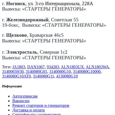
г.
Ногинск
,
ул. 3-го Интернационала, 228А
Вывеска: «СТАРТЕРЫ ГЕНЕРАТОРЫ»
г.
Железнодорожный
, Советская 55
19-бокс, Вывеска: «СТАРТЕРЫ ГЕНЕРАТОРЫ»
г.
Щелково
, Браварская 46с5
Вывеска: «СТАРТЕРЫ ГЕНЕРАТОРЫ»
г.
Электросталь
, Северная 1с2
Вывеска: «СТАРТЕРЫ ГЕНЕРАТОРЫ»
Теги:
JA1803
,
DAN1007
,
934283
,
ALN1803UX
,
ALN1803WA
,
3140065H30
,
3140080G01
,
3140080G10
,
3140080G10000
,
3140080G10AT0
,
3140080G11
,
4130080G10
Информация
Автосервисам
Вакансии
Ремонт стартеров и генераторов
Доставка и оплата
Сертификаты соответствия