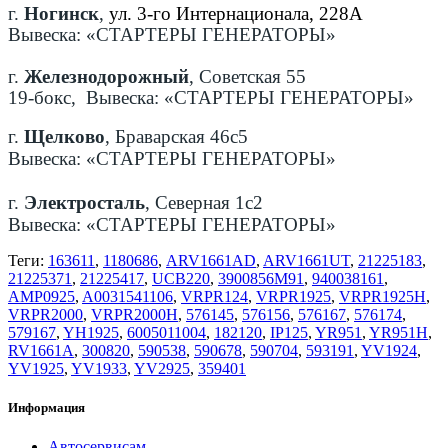
г.
Ногинск
,
ул. 3-го Интернационала, 228А
Вывеска: «СТАРТЕРЫ ГЕНЕРАТОРЫ»
г.
Железнодорожный
, Советская 55
19-бокс, Вывеска: «СТАРТЕРЫ ГЕНЕРАТОРЫ»
г.
Щелково
, Браварская 46с5
Вывеска: «СТАРТЕРЫ ГЕНЕРАТОРЫ»
г.
Электросталь
, Северная 1с2
Вывеска: «СТАРТЕРЫ ГЕНЕРАТОРЫ»
Теги:
163611
,
1180686
,
ARV1661AD
,
ARV1661UT
,
21225183
,
21225371
,
21225417
,
UCB220
,
3900856M91
,
940038161
,
AMP0925
,
A0031541106
,
VRPR124
,
VRPR1925
,
VRPR1925H
,
VRPR2000
,
VRPR2000H
,
576145
,
576156
,
576167
,
576174
,
579167
,
YH1925
,
6005011004
,
182120
,
IP125
,
YR951
,
YR951H
,
RV1661A
,
300820
,
590538
,
590678
,
590704
,
593191
,
YV1924
,
YV1925
,
YV1933
,
YV2925
,
359401
Информация
Автосервисам