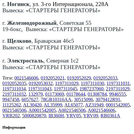
г.
Ногинск
,
ул. 3-го Интернационала, 228А
Вывеска: «СТАРТЕРЫ ГЕНЕРАТОРЫ»
г.
Железнодорожный
, Советская 55
19-бокс, Вывеска: «СТАРТЕРЫ ГЕНЕРАТОРЫ»
г.
Щелково
, Браварская 46с5
Вывеска: «СТАРТЕРЫ ГЕНЕРАТОРЫ»
г.
Электросталь
, Северная 1с2
Вывеска: «СТАРТЕРЫ ГЕНЕРАТОРЫ»
Теги:
0021546606
,
0192052021
,
0192052029
,
0192052033
,
0192052035
,
0192053032
,
1197311029
,
1197311030
,
1197311031
,
1197311034
,
1197311043
,
1197311045
,
1987237060
,
2197311029
,
2197311032
,
132979
,
01173069
,
01178644
,
01308784
,
9946555
,
9947458
,
6057627
,
78GB10316AA
,
30515096
,
3079412R91
,
11125262
,
AL30420
,
AL35999
,
AL65077
,
AZ31949
,
0001542005
,
0021546506
,
A0001542005
,
A0021546506
,
A0021546606
,
VRB202
,
5000820870
,
IB360H
,
YRV05
,
YRV09
,
RB0361A
Информация