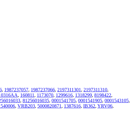
6
,
1987237057
,
1987237066
,
2197311301
,
2197311310
,
10316AA
,
160811
,
1173070
,
1299616
,
1318299
,
8198422
,
256016033
,
81256016035
,
0001541705
,
0001541905
,
0001543105
,
540006
,
VRB203
,
5000820871
,
1387616
,
IB362
,
YRV06
,