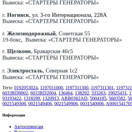
Вывеска: «СТАРТЕРЫ ГЕНЕРАТОРЫ»
г.
Ногинск
,
ул. 3-го Интернационала, 228А
Вывеска: «СТАРТЕРЫ ГЕНЕРАТОРЫ»
г.
Железнодорожный
, Советская 55
19-бокс, Вывеска: «СТАРТЕРЫ ГЕНЕРАТОРЫ»
г.
Щелково
, Браварская 46с5
Вывеска: «СТАРТЕРЫ ГЕНЕРАТОРЫ»
г.
Электросталь
, Северная 1с2
Вывеска: «СТАРТЕРЫ ГЕНЕРАТОРЫ»
Теги:
0192053024
,
1197011000
,
1197311300
,
1197311301
,
119731
6033RD0002
,
6033RD2004
,
136464
,
138292
,
333263
,
19025431
,
1
93193422
,
1318299
,
1320913
,
ARB0362AD
,
5004185
,
5603582
,
5
0021549306
,
0021549406
,
0021549906
,
0031540006
,
A000154170
Информация
Автосервисам
Вакансии