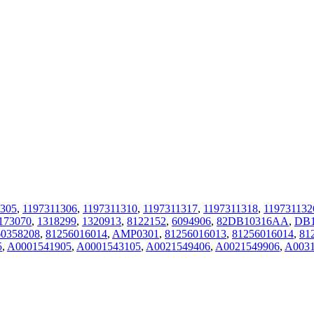
1305
,
1197311306
,
1197311310
,
1197311317
,
1197311318
,
119731132
173070
,
1318299
,
1320913
,
8122152
,
6094906
,
82DB10316AA
,
DB
60358208
,
81256016014
,
AMP0301
,
81256016013
,
81256016014
,
81
5
,
A0001541905
,
A0001543105
,
A0021549406
,
A0021549906
,
A0031