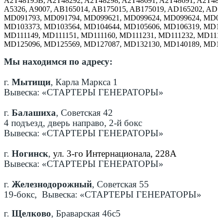
A2T48195B, A2T48292, A2T48298, A2T48691, A2T48691, A2T48
A5326, A9007, AB165014, AB175015, AB175019, AD165202, A
MD091793, MD091794, MD099621, MD099624, MD099624, MD0
MD103373, MD103564, MD104644, MD105606, MD106319, MD1
MD111149, MD111151, MD111160, MD111231, MD111232, MD11
MD125096, MD125569, MD127087, MD132130, MD140189, MD1
Мы находимся по адресу:
г.
Мытищи
, Карла Маркса 1
Вывеска: «СТАРТЕРЫ ГЕНЕРАТОРЫ»
г.
Балашиха
, Советская 42
4 подъезд, дверь направо, 2-й бокс
Вывеска: «СТАРТЕРЫ ГЕНЕРАТОРЫ»
г.
Ногинск
,
ул. 3-го Интернационала, 228А
Вывеска: «СТАРТЕРЫ ГЕНЕРАТОРЫ»
г.
Железнодорожный
, Советская 55
19-бокс, Вывеска: «СТАРТЕРЫ ГЕНЕРАТОРЫ»
г.
Щелково
, Браварская 46с5