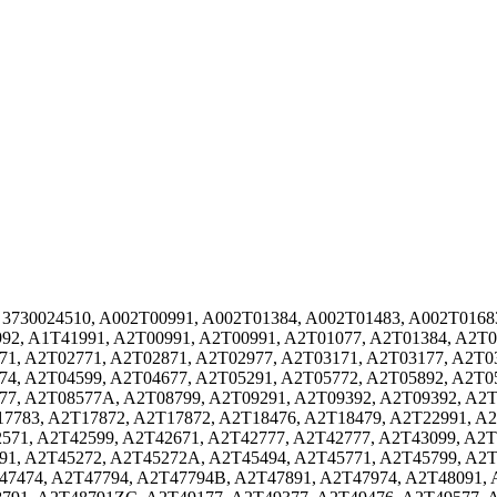
0, 3730024510, A002T00991, A002T01384, A002T01483, A002T016
92, A1T41991, A2T00991, A2T00991, A2T01077, A2T01384, A2T0
71, A2T02771, A2T02871, A2T02977, A2T03171, A2T03177, A2T0
74, A2T04599, A2T04677, A2T05291, A2T05772, A2T05892, A2T0
77, A2T08577A, A2T08799, A2T09291, A2T09392, A2T09392, A2T
7783, A2T17872, A2T17872, A2T18476, A2T18479, A2T22991, A
571, A2T42599, A2T42671, A2T42777, A2T42777, A2T43099, A2T
91, A2T45272, A2T45272A, A2T45494, A2T45771, A2T45799, A2T
47474, A2T47794, A2T47794B, A2T47891, A2T47974, A2T48091,