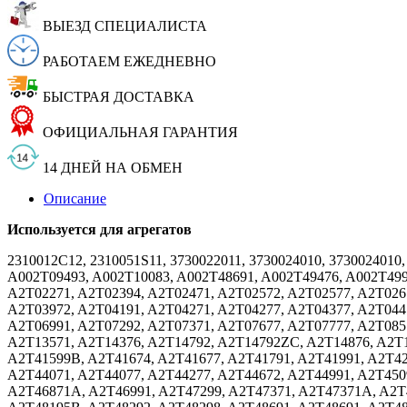
ВЫЕЗД СПЕЦИАЛИСТА
РАБОТАЕМ ЕЖЕДНЕВНО
БЫСТРАЯ ДОСТАВКА
ОФИЦИАЛЬНАЯ ГАРАНТИЯ
14 ДНЕЙ НА ОБМЕН
Описание
Используется для агрегатов
2310012C12, 2310051S11, 3730022011, 3730024010, 373002401
A002T09493, A002T10083, A002T48691, A002T49476, A002T499
A2T02271, A2T02394, A2T02471, A2T02572, A2T02577, A2T026
A2T03972, A2T04191, A2T04271, A2T04277, A2T04377, A2T044
A2T06991, A2T07292, A2T07371, A2T07677, A2T07777, A2T085
A2T13571, A2T14376, A2T14792, A2T14792ZC, A2T14876, A2T1
A2T41599B, A2T41674, A2T41677, A2T41791, A2T41991, A2T42
A2T44071, A2T44077, A2T44277, A2T44672, A2T44991, A2T450
A2T46871A, A2T46991, A2T47299, A2T47371, A2T47371A, A2T