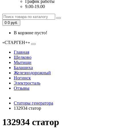
График работы
9.00-19.00
0
0 руб.
В корзине пусто!
«СТАРГЕН+»
Главная
Щелково
Мытищи
Балашиха
Железнодорожный
Ногинск
Электросталь
Отзывы
Статоры генератора
132934 статор
132934 статор