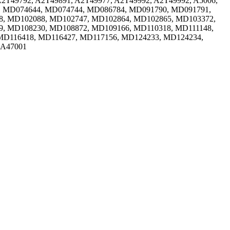
2T49792, A2T49891, A2T49977, A2T49992, A2T49992, A5006,
7, MD074644, MD074744, MD086784, MD091790, MD091791,
8, MD102088, MD102747, MD102864, MD102865, MD103372,
, MD108230, MD108872, MD109166, MD110318, MD111148,
 MD116418, MD116427, MD117156, MD124233, MD124234,
0A47001