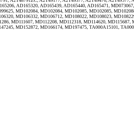
791, A2T48791ZC, A2T49177, A2T49377, A2T49476, A2T49577, A
D165206, AD165320, AD165439, AD165440, AD165471, MD07306
99625, MD102084, MD102084, MD102085, MD102085, MD10208
06320, MD106332, MD106712, MD108022, MD108023, MD108229
1286, MD111607, MD112208, MD112318, MD114620, MD115687,
47245, MD152872, MD166174, MD197475, TA000A15101, TA00