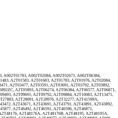
83, A002T01783, A002T02084, A002T02671, A002T06384,
1483, A2T01583, A2T01683, A2T01783, A2T01976, A2T02084,
3471, A2T03477, A2T03591, A2T03691, A2T03792, A2T03892,
5892ZC, A2T05893, A2T06274, A2T06384, A2T06577, A2T06871,
09493, A2T09691, A2T09792, A2T09884, A2T10083, A2T13471,
2T27883, A2T28091, A2T28976, A2T32277, A2T41599A,
43472, A2T43671, A2T43691, A2T43791, A2T43891, A2T43892,
45877, A2T46492, A2T46591, A2T46596, A2T46871,
 A2T48176, A2T48176A, A2T48176B, A2T48195, A2T48195A,