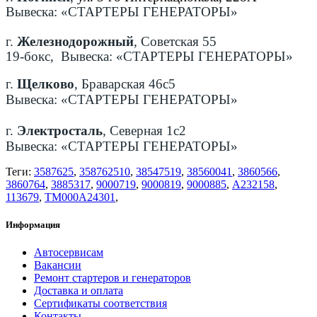
Вывеска: «СТАРТЕРЫ ГЕНЕРАТОРЫ»
г.
Железнодорожный
, Советская 55
19-бокс, Вывеска: «СТАРТЕРЫ ГЕНЕРАТОРЫ»
г.
Щелково
, Браварская 46с5
Вывеска: «СТАРТЕРЫ ГЕНЕРАТОРЫ»
г.
Электросталь
, Северная 1с2
Вывеска: «СТАРТЕРЫ ГЕНЕРАТОРЫ»
Теги:
3587625
,
358762510
,
38547519
,
38560041
,
3860566
,
3860764
,
3885317
,
9000719
,
9000819
,
9000885
,
A232158
,
113679
,
TM000A24301
,
Информация
Автосервисам
Вакансии
Ремонт стартеров и генераторов
Доставка и оплата
Сертификаты соответствия
Контакты