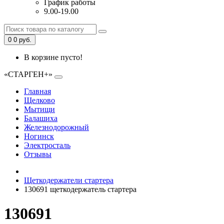
График работы
9.00-19.00
0
0 руб.
В корзине пусто!
«СТАРГЕН+»
Главная
Щелково
Мытищи
Балашиха
Железнодорожный
Ногинск
Электросталь
Отзывы
Щеткодержатели стартера
130691 щеткодержатель стартера
130691