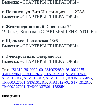
Вывеска: «СТАРТЕРЫ ГЕНЕРАТОРЫ»
г.
Ногинск
,
ул. 3-го Интернационала, 228А
Вывеска: «СТАРТЕРЫ ГЕНЕРАТОРЫ»
г.
Железнодорожный
, Советская 55
19-бокс, Вывеска: «СТАРТЕРЫ ГЕНЕРАТОРЫ»
г.
Щелково
, Браварская 46с5
Вывеска: «СТАРТЕРЫ ГЕНЕРАТОРЫ»
г.
Электросталь
, Северная 1с2
Вывеска: «СТАРТЕРЫ ГЕНЕРАТОРЫ»
Теги:
JS1312
,
3610022100
,
3610022850
,
3610022855
,
3610022860
,
STA1312RN
,
STA1312TH
,
STM1312RD
,
STV1312BA
,
STV1312KR
,
STV1312TH
,
BN3610022855
,
TM000A27601
,
STA1312RB
,
STA1312WA
,
STV1312RB
,
TM000A27601
,
TM000A37301
,
17826N
Информация
Автосервисам