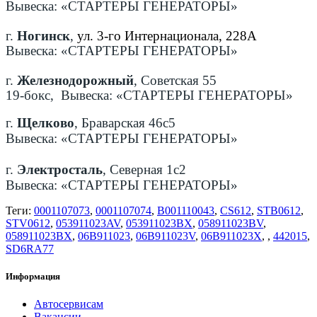
Вывеска: «СТАРТЕРЫ ГЕНЕРАТОРЫ»
г.
Ногинск
,
ул. 3-го Интернационала, 228А
Вывеска: «СТАРТЕРЫ ГЕНЕРАТОРЫ»
г.
Железнодорожный
, Советская 55
19-бокс, Вывеска: «СТАРТЕРЫ ГЕНЕРАТОРЫ»
г.
Щелково
, Браварская 46с5
Вывеска: «СТАРТЕРЫ ГЕНЕРАТОРЫ»
г.
Электросталь
, Северная 1с2
Вывеска: «СТАРТЕРЫ ГЕНЕРАТОРЫ»
Теги:
0001107073
,
0001107074
,
B001110043
,
CS612
,
STB0612
,
STV0612
,
053911023AV
,
053911023BX
,
058911023BV
,
058911023BX
,
06B911023
,
06B911023V
,
06B911023X
,
,
442015
,
SD6RA77
Информация
Автосервисам
Вакансии